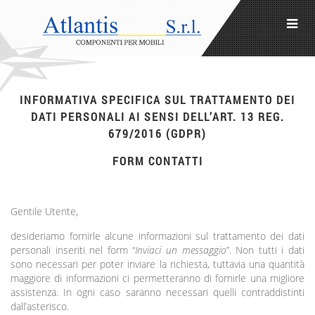
INFORMATIVA SPECIFICA SUL TRATTAMENTO DEI
DATI PERSONALI AI SENSI DELL’ART. 13 REG.
679/2016 (GDPR)
FORM CONTATTI
Gentile Utente,
desideriamo fornirle alcune informazioni sul trattamento dei dati
personali inseriti nel form “
Inviaci un messaggio
”. Non tutti i dati
sono necessari per poter inviare la richiesta, tuttavia una quantità
maggiore di informazioni ci permetteranno di fornirle una migliore
assistenza. In ogni caso saranno necessari quelli contraddistinti
dall’asterisco.