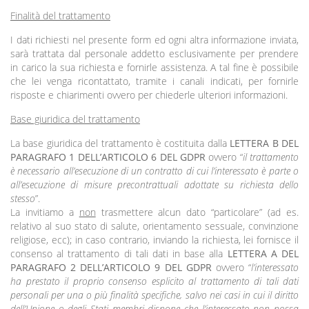
Finalità del trattamento
I dati richiesti nel presente form ed ogni altra informazione inviata,
sarà trattata dal personale addetto esclusivamente per prendere
in carico la sua richiesta e fornirle assistenza. A tal fine è possibile
che lei venga ricontattato, tramite i canali indicati, per fornirle
risposte e chiarimenti ovvero per chiederle ulteriori informazioni.
Base giuridica del trattamento
La base giuridica del trattamento è costituita dalla
LETTERA B DEL
PARAGRAFO 1 DELL’ARTICOLO 6 DEL GDPR
ovvero “
il trattamento
è necessario all’esecuzione di un contratto di cui l’interessato è parte o
all’esecuzione di misure precontrattuali adottate su richiesta dello
stesso
”.
La invitiamo a
non
trasmettere alcun dato “particolare” (ad es.
relativo al suo stato di salute, orientamento sessuale, convinzione
religiose, ecc); in caso contrario, inviando la richiesta, lei fornisce il
consenso al trattamento di tali dati in base alla
LETTERA A DEL
PARAGRAFO 2 DELL’ARTICOLO 9 DEL GDPR
ovvero “
l’interessato
ha prestato il proprio consenso esplicito al trattamento di tali dati
personali per una o più finalità specifiche, salvo nei casi in cui il diritto
dell’Unione o degli Stati membri dispone che l’interessato non possa